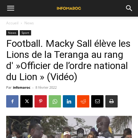
Accueil
News
News
Sport
Football. Macky Sall élève les
Lions de la Teranga au rang
d' »Officier de l’ordre national
du Lion » (Vidéo)
Par
infomaroc
-
8 février 2022