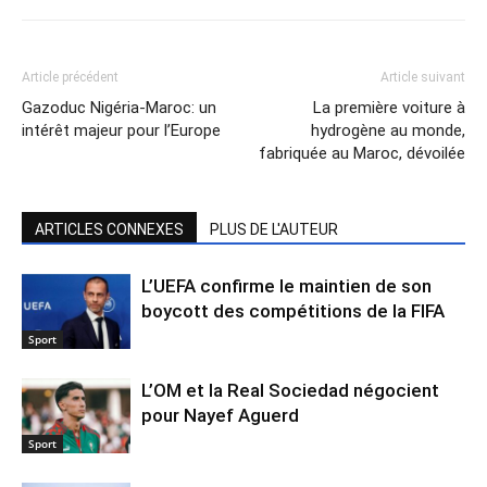
Article précédent
Article suivant
Gazoduc Nigéria-Maroc: un
La première voiture à
intérêt majeur pour l’Europe
hydrogène au monde,
fabriquée au Maroc, dévoilée
ARTICLES CONNEXES
PLUS DE L'AUTEUR
L’UEFA confirme le maintien de son
boycott des compétitions de la FIFA
Sport
L’OM et la Real Sociedad négocient
pour Nayef Aguerd
Sport