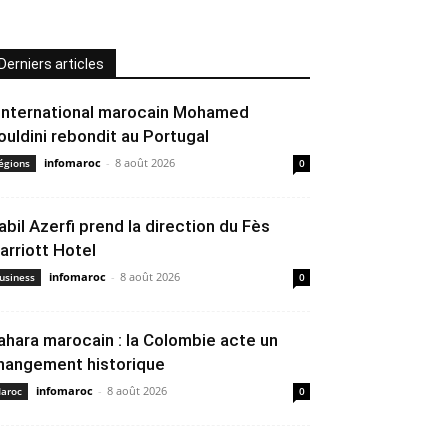
Derniers articles
’international marocain Mohamed
ouldini rebondit au Portugal
infomaroc
-
8 août 2026
égions
0
abil Azerfi prend la direction du Fès
arriott Hotel
infomaroc
-
8 août 2026
usiness
0
ahara marocain : la Colombie acte un
hangement historique
infomaroc
-
8 août 2026
aroc
0