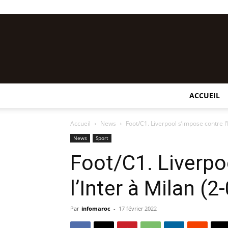
ACCUEIL
Accueil
News
Foot/C1. Liverpool s’impose contre l’
News
Sport
Foot/C1. Liverpo
l’Inter à Milan (2-
Par
infomaroc
-
17 février 2022