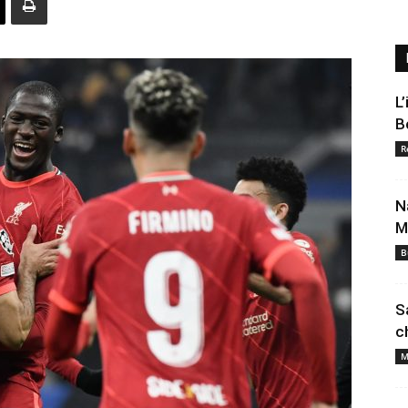
L
B
R
N
M
B
S
c
M