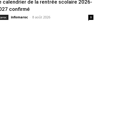
e calendrier de la rentrée scolaire 2026-
027 confirmé
infomaroc
-
8 août 2026
aroc
0