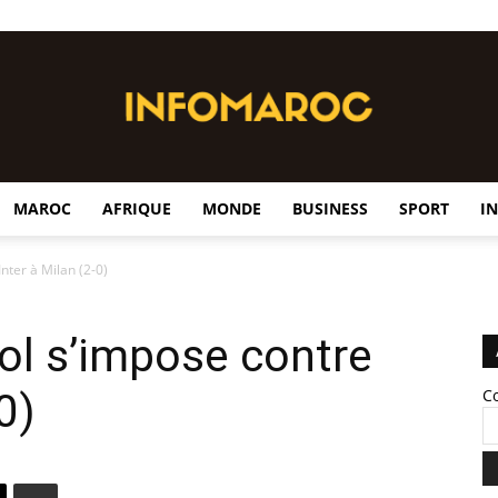
MAROC
AFRIQUE
MONDE
BUSINESS
SPORT
I
InfoMaroc
Inter à Milan (2-0)
ol s’impose contre
0)
C