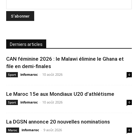
Derniers articles
CAN féminine 2026 : le Malawi élimine le Ghana et
file en demi-finales
infomaroc
-
10 août 2026
Sport
0
Le Maroc 15e aux Mondiaux U20 d’athlétisme
infomaroc
-
10 août 2026
Sport
0
La DGSN annonce 20 nouvelles nominations
infomaroc
-
9 août 2026
Maroc
0