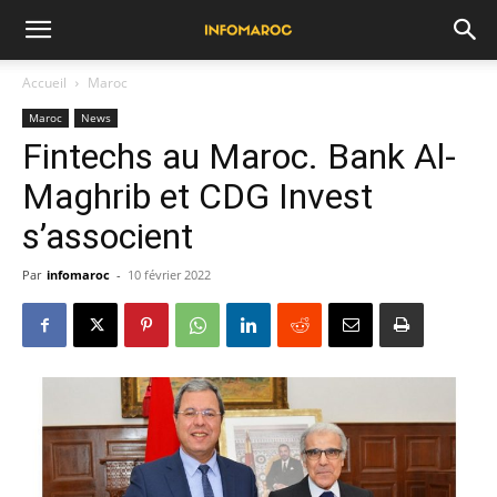
Accueil
Maroc
Maroc
News
Fintechs au Maroc. Bank Al-
Maghrib et CDG Invest
s’associent
Par
infomaroc
-
10 février 2022