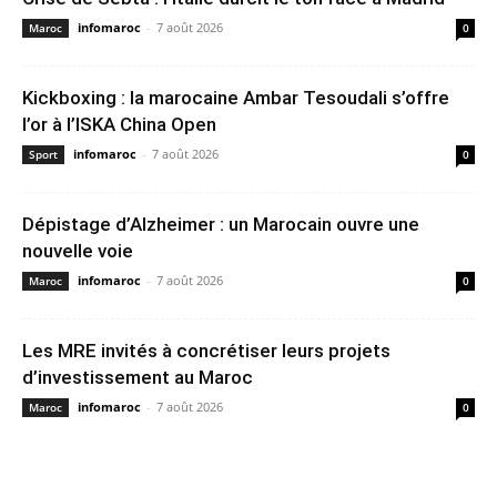
infomaroc
-
7 août 2026
Maroc
0
Kickboxing : la marocaine Ambar Tesoudali s’offre
l’or à l’ISKA China Open
infomaroc
-
7 août 2026
Sport
0
Dépistage d’Alzheimer : un Marocain ouvre une
nouvelle voie
infomaroc
-
7 août 2026
Maroc
0
Les MRE invités à concrétiser leurs projets
d’investissement au Maroc
infomaroc
-
7 août 2026
Maroc
0