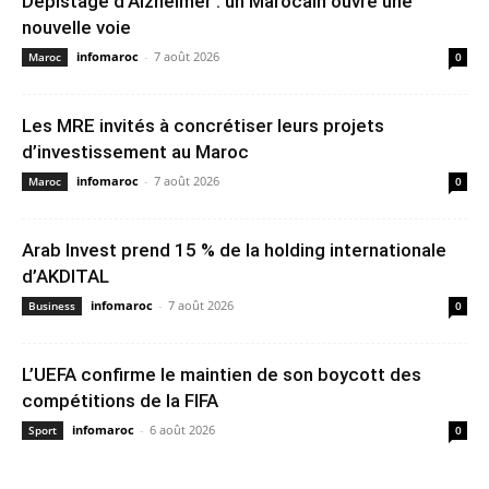
Dépistage d’Alzheimer : un Marocain ouvre une
nouvelle voie
infomaroc
-
7 août 2026
Maroc
0
Les MRE invités à concrétiser leurs projets
d’investissement au Maroc
infomaroc
-
7 août 2026
Maroc
0
Arab Invest prend 15 % de la holding internationale
d’AKDITAL
infomaroc
-
7 août 2026
Business
0
L’UEFA confirme le maintien de son boycott des
compétitions de la FIFA
infomaroc
-
6 août 2026
Sport
0