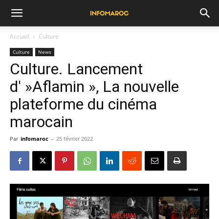
Accueil
Culture
Culture
News
Culture. Lancement
d' »Aflamin », La nouvelle
plateforme du cinéma
marocain
Par
infomaroc
-
25 février 2022