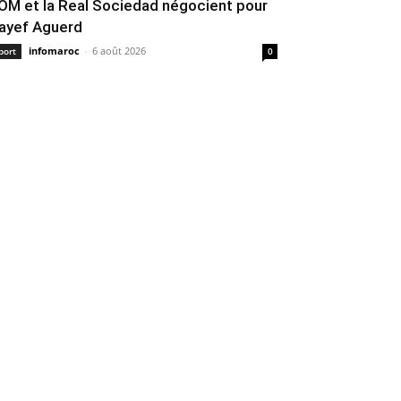
’OM et la Real Sociedad négocient pour
ayef Aguerd
infomaroc
-
6 août 2026
port
0