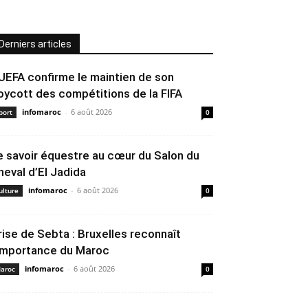
Derniers articles
’UEFA confirme le maintien de son
oycott des compétitions de la FIFA
infomaroc
-
6 août 2026
port
0
e savoir équestre au cœur du Salon du
heval d’El Jadida
infomaroc
-
6 août 2026
ulture
0
rise de Sebta : Bruxelles reconnaît
’importance du Maroc
infomaroc
-
6 août 2026
aroc
0