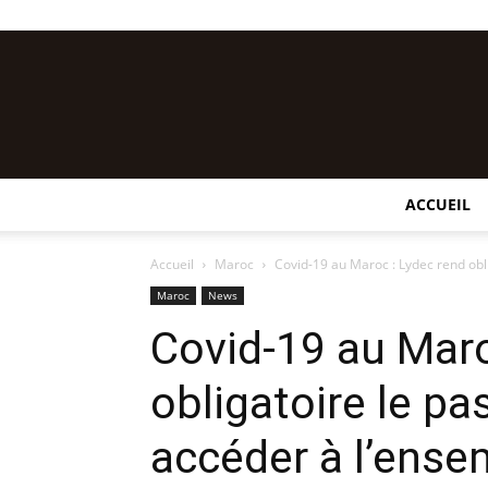
ACCUEIL
Accueil
Maroc
Covid-19 au Maroc : Lydec rend obli
Maroc
News
Covid-19 au Maro
obligatoire le pa
accéder à l’ense