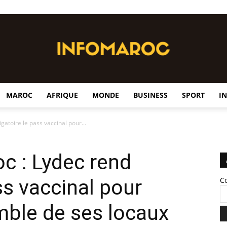
MAROC
AFRIQUE
MONDE
BUSINESS
SPORT
I
InfoMaroc
gatoire le pass vaccinal pour...
c : Lydec rend
ss vaccinal pour
C
mble de ses locaux