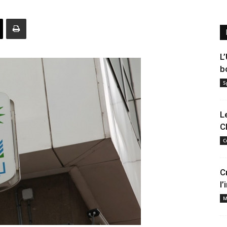
L
b
S
L
C
C
C
l
M