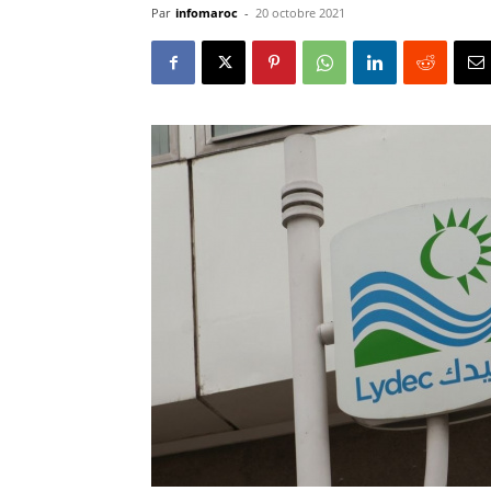
Par
infomaroc
-
20 octobre 2021