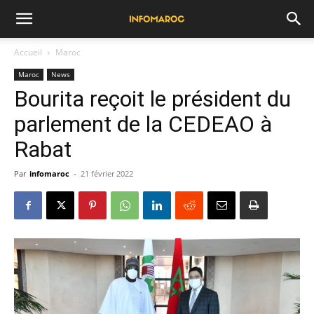
Accueil
Maroc
Maroc
News
Bourita reçoit le président du
parlement de la CEDEAO à
Rabat
Par
infomaroc
-
21 février 2022