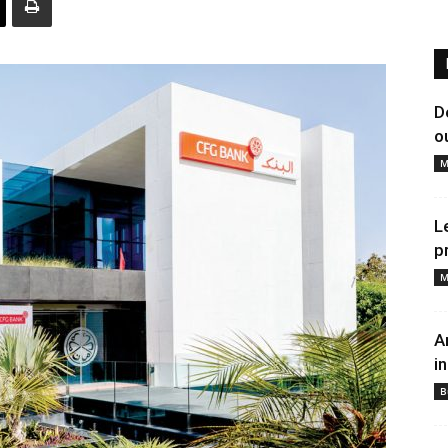
D
o
M
L
p
M
A
i
B