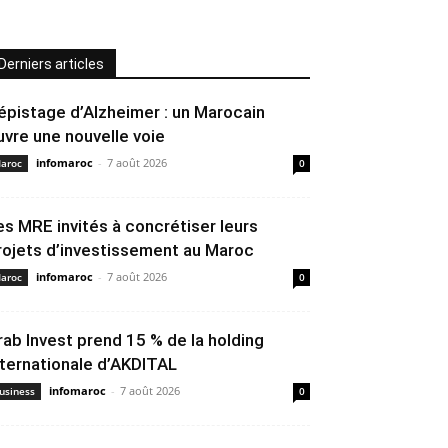
Derniers articles
épistage d’Alzheimer : un Marocain
uvre une nouvelle voie
infomaroc
-
7 août 2026
aroc
0
es MRE invités à concrétiser leurs
rojets d’investissement au Maroc
infomaroc
-
7 août 2026
aroc
0
rab Invest prend 15 % de la holding
nternationale d’AKDITAL
infomaroc
-
7 août 2026
usiness
0