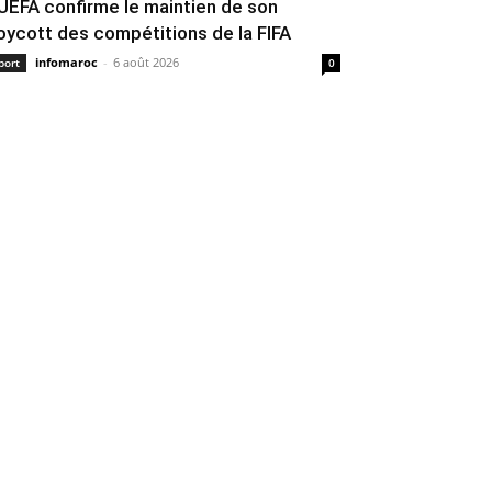
’UEFA confirme le maintien de son
oycott des compétitions de la FIFA
infomaroc
-
6 août 2026
port
0