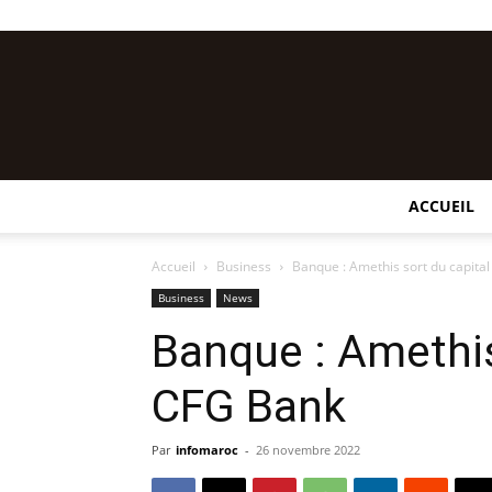
ACCUEIL
Accueil
Business
Banque : Amethis sort du capita
Business
News
Banque : Amethis
CFG Bank
Par
infomaroc
-
26 novembre 2022