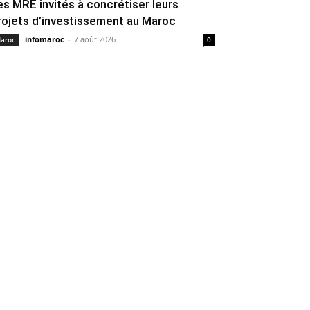
es MRE invités à concrétiser leurs
rojets d’investissement au Maroc
infomaroc
-
7 août 2026
aroc
0