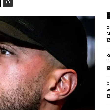
C
M
M
K
T
S
D
o
M