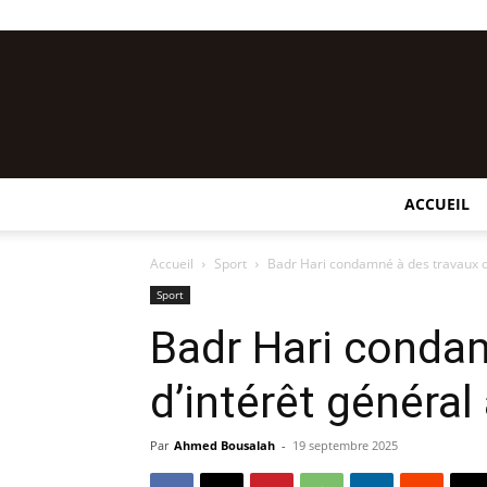
ACCUEIL
Accueil
Sport
Badr Hari condamné à des travaux d
Sport
Badr Hari conda
d’intérêt généra
Par
Ahmed Bousalah
-
19 septembre 2025