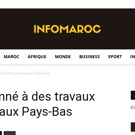
MAROC
AFRIQUE
MONDE
BUSINESS
SPORT
I
InfoMaroc
’intérêt général aux Pays-Bas
mné à des travaux
l aux Pays-Bas
C