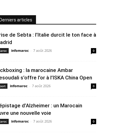
Derniers articles
rise de Sebta : l’Italie durcit le ton face à
adrid
infomaroc
-
7 août 2026
aroc
0
ickboxing : la marocaine Ambar
esoudali s’offre l’or à l’ISKA China Open
infomaroc
-
7 août 2026
port
0
épistage d’Alzheimer : un Marocain
uvre une nouvelle voie
infomaroc
-
7 août 2026
aroc
0