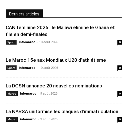
Derniers articles
CAN féminine 2026 : le Malawi élimine le Ghana et
file en demi-finales
infomaroc
-
10 août 2026
Sport
0
Le Maroc 15e aux Mondiaux U20 d’athlétisme
infomaroc
-
10 août 2026
Sport
0
La DGSN annonce 20 nouvelles nominations
infomaroc
-
9 août 2026
Maroc
0
La NARSA uniformise les plaques d’immatriculation
infomaroc
-
9 août 2026
Maroc
0