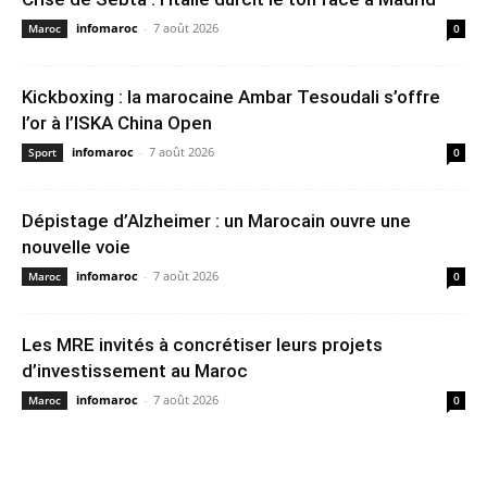
infomaroc
-
7 août 2026
Maroc
0
Kickboxing : la marocaine Ambar Tesoudali s’offre
l’or à l’ISKA China Open
infomaroc
-
7 août 2026
Sport
0
Dépistage d’Alzheimer : un Marocain ouvre une
nouvelle voie
infomaroc
-
7 août 2026
Maroc
0
Les MRE invités à concrétiser leurs projets
d’investissement au Maroc
infomaroc
-
7 août 2026
Maroc
0