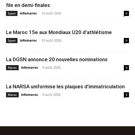
file en demi-finales
infomaroc
-
10 août 2026
Sport
0
Le Maroc 15e aux Mondiaux U20 d’athlétisme
infomaroc
-
10 août 2026
Sport
0
La DGSN annonce 20 nouvelles nominations
infomaroc
-
9 août 2026
Maroc
0
La NARSA uniformise les plaques d’immatriculation
infomaroc
-
9 août 2026
Maroc
0