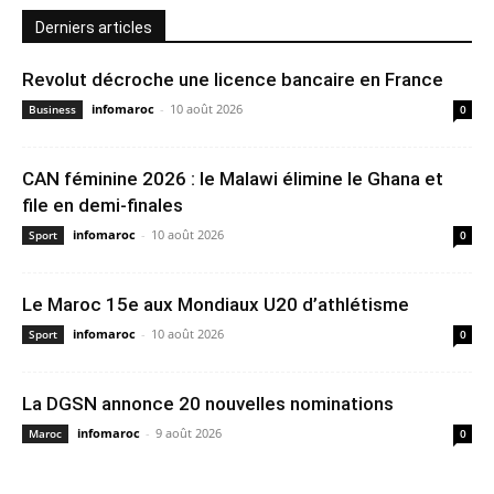
Derniers articles
Revolut décroche une licence bancaire en France
infomaroc
-
10 août 2026
Business
0
CAN féminine 2026 : le Malawi élimine le Ghana et
file en demi-finales
infomaroc
-
10 août 2026
Sport
0
Le Maroc 15e aux Mondiaux U20 d’athlétisme
infomaroc
-
10 août 2026
Sport
0
La DGSN annonce 20 nouvelles nominations
infomaroc
-
9 août 2026
Maroc
0