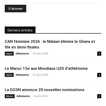
Derniers articles
CAN féminine 2026 : le Malawi élimine le Ghana et
file en demi-finales
infomaroc
-
10 août 2026
Sport
0
Le Maroc 15e aux Mondiaux U20 d’athlétisme
infomaroc
-
10 août 2026
Sport
0
La DGSN annonce 20 nouvelles nominations
infomaroc
-
9 août 2026
Maroc
0