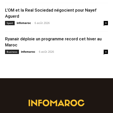
L’OM et la Real Sociedad négocient pour Nayef
Aguerd
infomaroc
-
6 août 2026
Sport
0
Ryanair déploie un programme record cet hiver au
Maroc
infomaroc
-
6 août 2026
Business
0