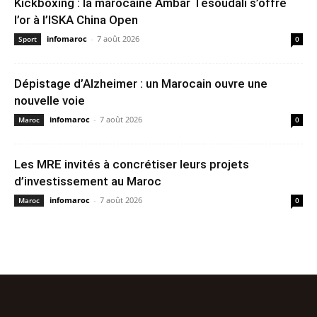
Kickboxing : la marocaine Ambar Tesoudali s’offre
l’or à l’ISKA China Open
infomaroc
-
7 août 2026
Sport
0
Dépistage d’Alzheimer : un Marocain ouvre une
nouvelle voie
infomaroc
-
7 août 2026
Maroc
0
Les MRE invités à concrétiser leurs projets
d’investissement au Maroc
infomaroc
-
7 août 2026
Maroc
0