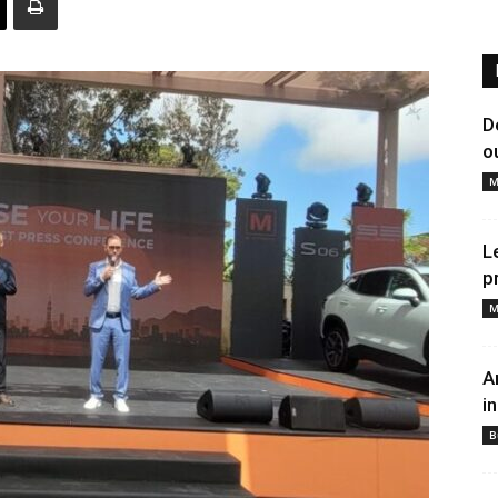
D
o
M
L
p
M
A
i
B