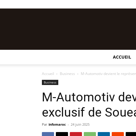
ACCUEIL
Accueil
Business
M-Automotiv devient le représen
Business
M-Automotiv devi
exclusif de Sou
Par
infomaroc
-
24 juin 2025