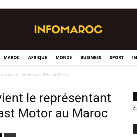
MAROC
AFRIQUE
MONDE
BUSINESS
SPORT
I
InfoMaroc
tant exclusif de Soueast Motor au Maroc
ent le représentant
east Motor au Maroc
C