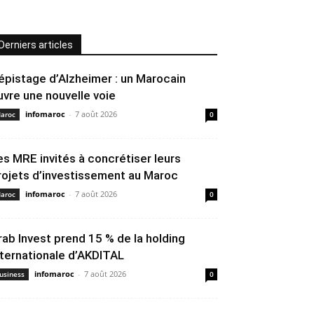
Derniers articles
épistage d’Alzheimer : un Marocain
uvre une nouvelle voie
infomaroc
-
7 août 2026
aroc
0
es MRE invités à concrétiser leurs
rojets d’investissement au Maroc
infomaroc
-
7 août 2026
aroc
0
rab Invest prend 15 % de la holding
nternationale d’AKDITAL
infomaroc
-
7 août 2026
usiness
0