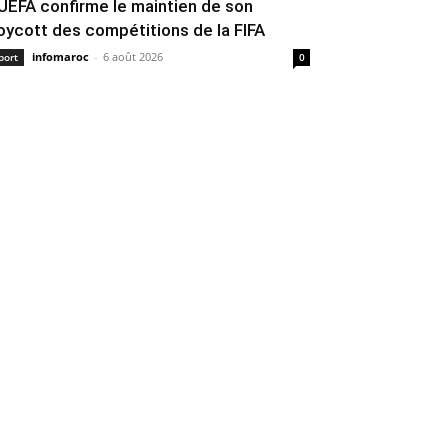
’UEFA confirme le maintien de son
oycott des compétitions de la FIFA
infomaroc
-
6 août 2026
port
0