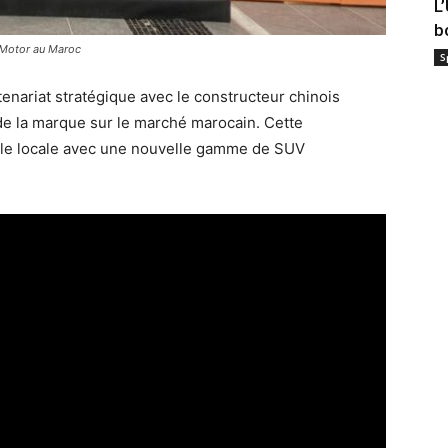
L
b
 Motor au Maroc
S
nariat stratégique avec le constructeur chinois
 de la marque sur le marché marocain. Cette
obile locale avec une nouvelle gamme de SUV