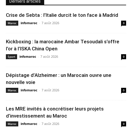
Derniers articles
Crise de Sebta : l’Italie durcit le ton face à Madrid
infomaroc
-
7 août 2026
Maroc
0
Kickboxing : la marocaine Ambar Tesoudali s’offre
l’or à l’ISKA China Open
infomaroc
-
7 août 2026
Sport
0
Dépistage d’Alzheimer : un Marocain ouvre une
nouvelle voie
infomaroc
-
7 août 2026
Maroc
0
Les MRE invités à concrétiser leurs projets
d’investissement au Maroc
infomaroc
-
7 août 2026
Maroc
0