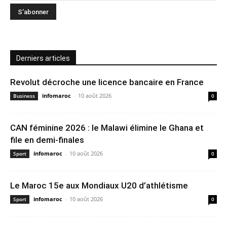
Derniers articles
Revolut décroche une licence bancaire en France
infomaroc
-
10 août 2026
Business
0
CAN féminine 2026 : le Malawi élimine le Ghana et
file en demi-finales
infomaroc
-
10 août 2026
Sport
0
Le Maroc 15e aux Mondiaux U20 d’athlétisme
infomaroc
-
10 août 2026
Sport
0