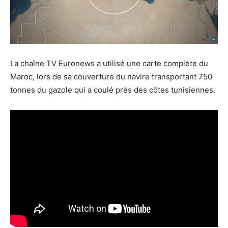
La chaîne TV Euronews a utilisé une carte complète du
Maroc, lors de sa couverture du navire transportant 750
tonnes du gazole qui a coulé près des côtes tunisiennes.