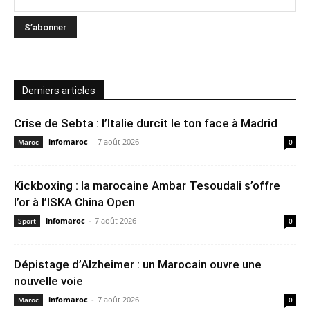
Derniers articles
Crise de Sebta : l’Italie durcit le ton face à Madrid
infomaroc
-
7 août 2026
Maroc
0
Kickboxing : la marocaine Ambar Tesoudali s’offre
l’or à l’ISKA China Open
infomaroc
-
7 août 2026
Sport
0
Dépistage d’Alzheimer : un Marocain ouvre une
nouvelle voie
infomaroc
-
7 août 2026
Maroc
0