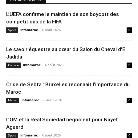
L’UEFA confirme le maintien de son boycott des
compétitions de la FIFA
infomaroc
-
6 août 2026
Sport
0
Le savoir équestre au cœur du Salon du Cheval d’El
Jadida
infomaroc
-
6 août 2026
Culture
0
Crise de Sebta : Bruxelles reconnaît l’importance du
Maroc
infomaroc
-
6 août 2026
Maroc
0
L’OM et la Real Sociedad négocient pour Nayef
Aguerd
infomaroc
-
6 août 2026
Sport
0