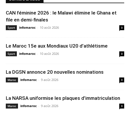
CAN féminine 2026 : le Malawi élimine le Ghana et
file en demi-finales
infomaroc
-
10 août 2026
Sport
0
Le Maroc 15e aux Mondiaux U20 d’athlétisme
infomaroc
-
10 août 2026
Sport
0
La DGSN annonce 20 nouvelles nominations
infomaroc
-
9 août 2026
Maroc
0
La NARSA uniformise les plaques d’immatriculation
infomaroc
-
9 août 2026
Maroc
0