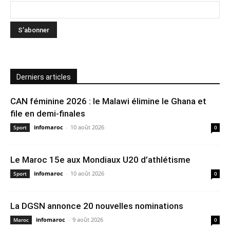
Derniers articles
CAN féminine 2026 : le Malawi élimine le Ghana et
file en demi-finales
infomaroc
-
10 août 2026
Sport
0
Le Maroc 15e aux Mondiaux U20 d’athlétisme
infomaroc
-
10 août 2026
Sport
0
La DGSN annonce 20 nouvelles nominations
infomaroc
-
9 août 2026
Maroc
0