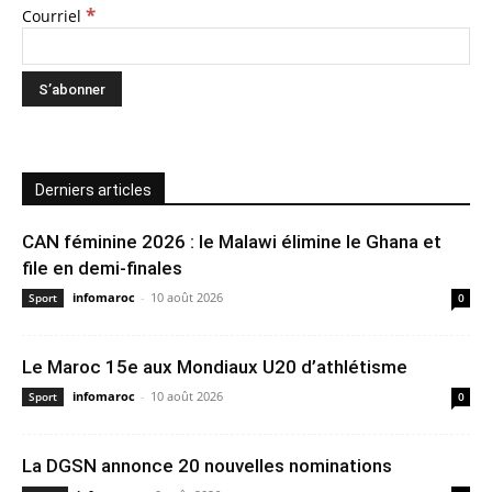
*
Courriel
Derniers articles
CAN féminine 2026 : le Malawi élimine le Ghana et
file en demi-finales
infomaroc
-
10 août 2026
Sport
0
Le Maroc 15e aux Mondiaux U20 d’athlétisme
infomaroc
-
10 août 2026
Sport
0
La DGSN annonce 20 nouvelles nominations