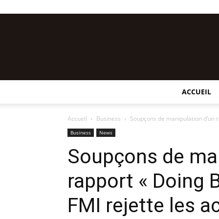
ACCUEIL
Accueil
Business
Soupçons de manipulation d’un ra
Business
News
Soupçons de man
rapport « Doing 
FMI rejette les 