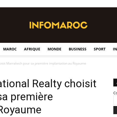
MAROC
AFRIQUE
MONDE
BUSINESS
SPORT
I
InfoMaroc
choisit Marrakech pour sa première implantation au Royaume
tional Realty choisit
sa première
C
 Royaume