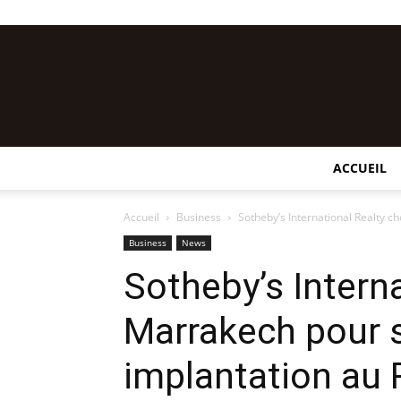
ACCUEIL
Accueil
Business
Sotheby’s International Realty 
Business
News
Sotheby’s Interna
Marrakech pour 
implantation au