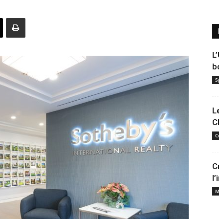
L
b
S
L
C
C
C
l
M