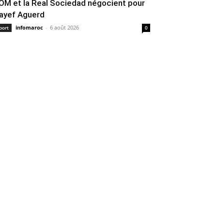
’OM et la Real Sociedad négocient pour
ayef Aguerd
infomaroc
-
6 août 2026
port
0