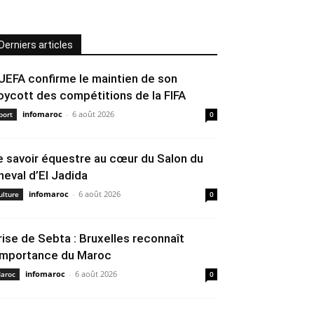
Derniers articles
’UEFA confirme le maintien de son
oycott des compétitions de la FIFA
infomaroc
-
6 août 2026
port
0
e savoir équestre au cœur du Salon du
heval d’El Jadida
infomaroc
-
6 août 2026
ulture
0
rise de Sebta : Bruxelles reconnaît
’importance du Maroc
infomaroc
-
6 août 2026
aroc
0