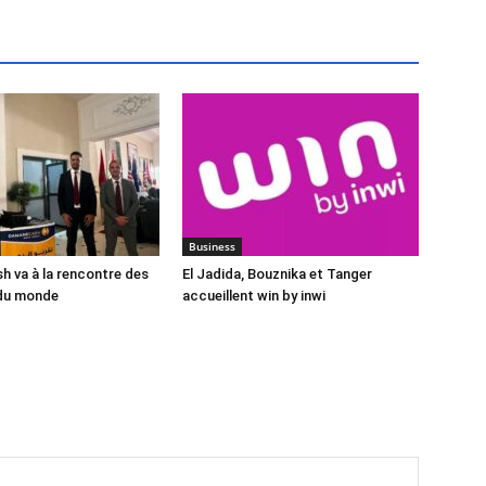
Business
 va à la rencontre des
El Jadida, Bouznika et Tanger
du monde
accueillent win by inwi