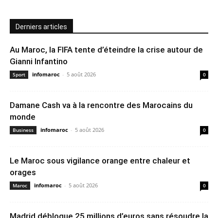
Derniers articles
Au Maroc, la FIFA tente d’éteindre la crise autour de
Gianni Infantino
infomaroc
-
5 août 2026
Sport
0
Damane Cash va à la rencontre des Marocains du
monde
infomaroc
-
5 août 2026
Business
0
Le Maroc sous vigilance orange entre chaleur et
orages
infomaroc
-
5 août 2026
Maroc
0
Madrid débloque 25 millions d’euros sans résoudre la