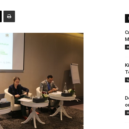
C
M
M
K
T
S
D
o
M