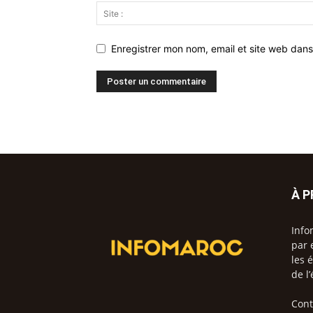
Enregistrer mon nom, email et site web dans
À 
Info
par 
les 
de l
Cont