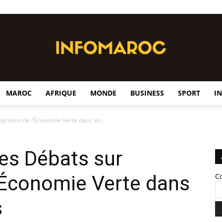
MAROC
AFRIQUE
MONDE
BUSINESS
SPORT
I
InfoMaroc
gration de l’Économie Verte dans les...
es Débats sur
 l’Économie Verte dans
C
s