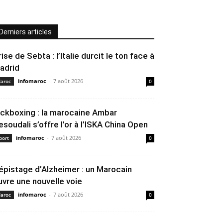
Derniers articles
rise de Sebta : l’Italie durcit le ton face à
adrid
infomaroc
-
7 août 2026
aroc
0
ickboxing : la marocaine Ambar
esoudali s’offre l’or à l’ISKA China Open
infomaroc
-
7 août 2026
port
0
épistage d’Alzheimer : un Marocain
uvre une nouvelle voie
infomaroc
-
7 août 2026
aroc
0