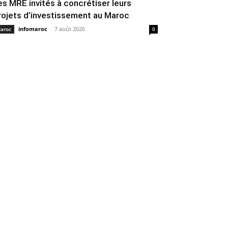
es MRE invités à concrétiser leurs
rojets d’investissement au Maroc
infomaroc
-
7 août 2026
aroc
0