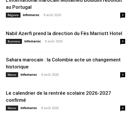
L’international marocain Mohamed Bouldini rebondit
au Portugal
infomaroc
-
8 août 2026
Régions
0
Nabil Azerfi prend la direction du Fès Marriott Hotel
infomaroc
-
8 août 2026
Business
0
Sahara marocain : la Colombie acte un changement
historique
infomaroc
-
8 août 2026
Maroc
0
Le calendrier de la rentrée scolaire 2026-2027
confirmé
infomaroc
-
8 août 2026
Maroc
0