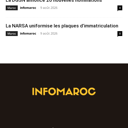
La DGSN annonce 20 nouvelles nominations
infomaroc
-
9 août 2026
Maroc
0
La NARSA uniformise les plaques d’immatriculation
infomaroc
-
9 août 2026
Maroc
0