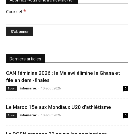
Abonnez-vous à notre newsletter
*
Courriel
Derniers articles
CAN féminine 2026 : le Malawi élimine le Ghana et
file en demi-finales
infomaroc
-
10 août 2026
Sport
0
Le Maroc 15e aux Mondiaux U20 d’athlétisme
infomaroc
-
10 août 2026
Sport
0