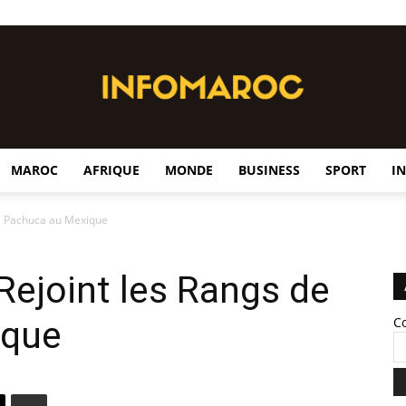
MAROC
AFRIQUE
MONDE
BUSINESS
SPORT
I
InfoMaroc
de Pachuca au Mexique
Rejoint les Rangs de
ique
C