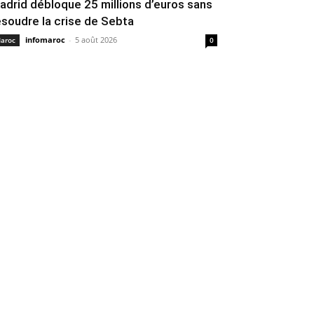
adrid débloque 25 millions d’euros sans
ésoudre la crise de Sebta
infomaroc
-
5 août 2026
aroc
0