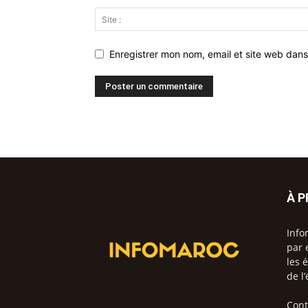
Enregistrer mon nom, email et site web dans
À 
Info
par 
les 
de l
Cont