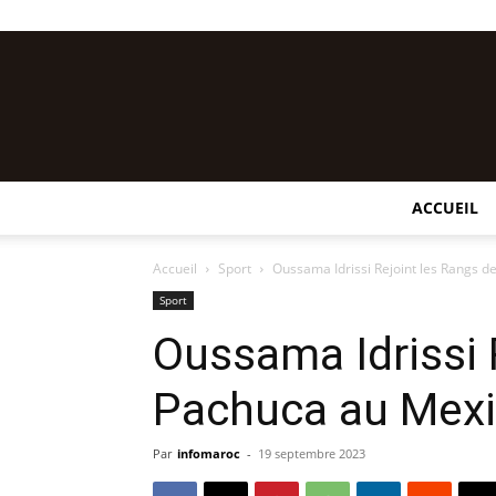
ACCUEIL
Accueil
Sport
Oussama Idrissi Rejoint les Rangs 
Sport
Oussama Idrissi 
Pachuca au Mex
Par
infomaroc
-
19 septembre 2023