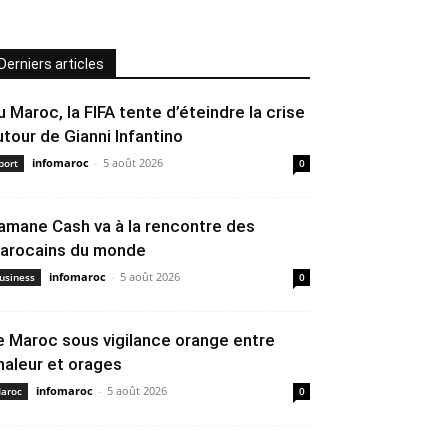
Derniers articles
u Maroc, la FIFA tente d’éteindre la crise
utour de Gianni Infantino
infomaroc
-
5 août 2026
port
0
amane Cash va à la rencontre des
arocains du monde
infomaroc
-
5 août 2026
usiness
0
e Maroc sous vigilance orange entre
haleur et orages
infomaroc
-
5 août 2026
aroc
0