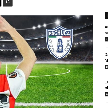
A
a
S
D
M
B
L
c
M