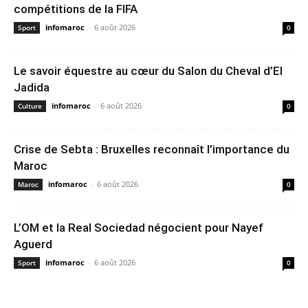
compétitions de la FIFA
infomaroc
-
6 août 2026
Sport
0
Le savoir équestre au cœur du Salon du Cheval d’El
Jadida
infomaroc
-
6 août 2026
Culture
0
Crise de Sebta : Bruxelles reconnaît l’importance du
Maroc
infomaroc
-
6 août 2026
Maroc
0
L’OM et la Real Sociedad négocient pour Nayef
Aguerd
infomaroc
-
6 août 2026
Sport
0