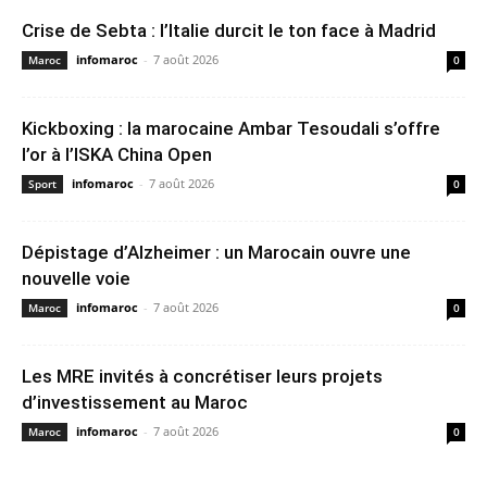
Crise de Sebta : l’Italie durcit le ton face à Madrid
infomaroc
-
7 août 2026
Maroc
0
Kickboxing : la marocaine Ambar Tesoudali s’offre
l’or à l’ISKA China Open
infomaroc
-
7 août 2026
Sport
0
Dépistage d’Alzheimer : un Marocain ouvre une
nouvelle voie
infomaroc
-
7 août 2026
Maroc
0
Les MRE invités à concrétiser leurs projets
d’investissement au Maroc
infomaroc
-
7 août 2026
Maroc
0