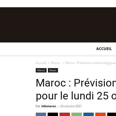
ACCUEIL
Accueil
Maroc
Maroc : Prévisions météorologiques
Maroc
News
Maroc : Prévisi
pour le lundi 25
Par
infomaroc
-
24 octobre 2021