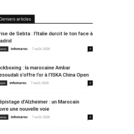
Derniers articles
rise de Sebta : l’Italie durcit le ton face à
adrid
infomaroc
-
7 août 2026
aroc
0
ickboxing : la marocaine Ambar
esoudali s’offre l’or à l’ISKA China Open
infomaroc
-
7 août 2026
port
0
épistage d’Alzheimer : un Marocain
uvre une nouvelle voie
infomaroc
-
7 août 2026
aroc
0