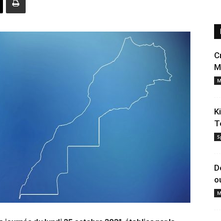
C
M
M
K
T
S
D
o
M