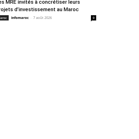
es MRE invités à concrétiser leurs
rojets d’investissement au Maroc
infomaroc
-
7 août 2026
aroc
0