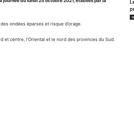
a journée du lundi 25 octobre 2021, établies par la
L
p
M
des ondées éparses et risque d’orage.
et centre, l’Oriental et le nord des provinces du Sud.