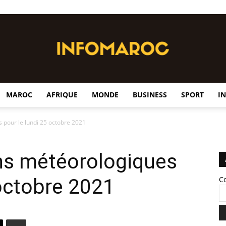
MAROC
AFRIQUE
MONDE
BUSINESS
SPORT
I
InfoMaroc
 pour le lundi 25 octobre 2021
ons météorologiques
 octobre 2021
C