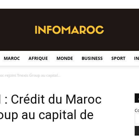
MAROC
AFRIQUE
MONDE
BUSINESS
SPORT
I
InfoMaroc
c rejoint Ynexis Group au capital...
: Crédit du Maroc
oup au capital de
C