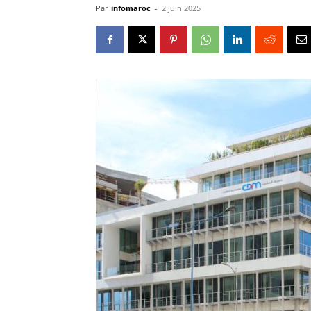
Par
infomaroc
-
2 juin 2025