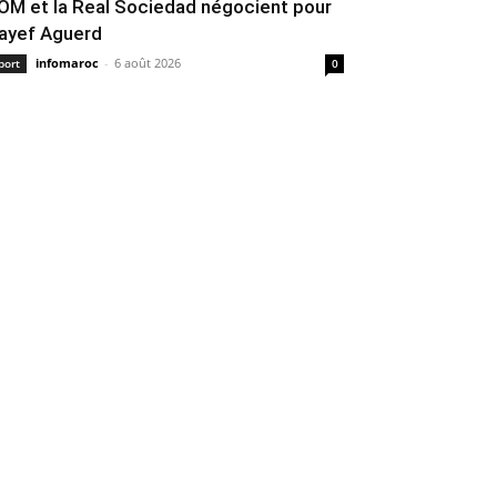
’OM et la Real Sociedad négocient pour
ayef Aguerd
infomaroc
-
6 août 2026
port
0