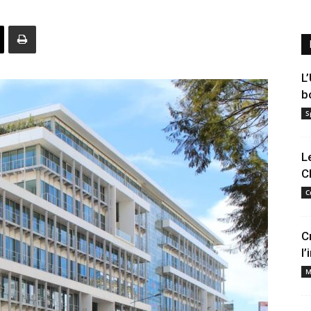
L
b
S
L
C
C
C
l
M