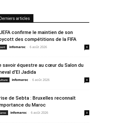
Derniers articles
’UEFA confirme le maintien de son
oycott des compétitions de la FIFA
infomaroc
-
6 août 2026
port
0
e savoir équestre au cœur du Salon du
heval d’El Jadida
infomaroc
-
6 août 2026
ulture
0
rise de Sebta : Bruxelles reconnaît
’importance du Maroc
infomaroc
-
6 août 2026
aroc
0