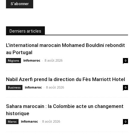
Derniers articles
L’international marocain Mohamed Bouldini rebondit
au Portugal
infomaroc
-
8 août 2026
Régions
0
Nabil Azerfi prend la direction du Fès Marriott Hotel
infomaroc
-
8 août 2026
Business
0
Sahara marocain : la Colombie acte un changement
historique
infomaroc
-
8 août 2026
Maroc
0