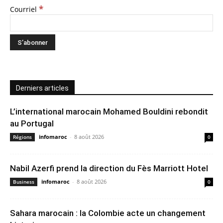
*
Courriel
Derniers articles
L’international marocain Mohamed Bouldini rebondit
au Portugal
infomaroc
-
8 août 2026
Régions
0
Nabil Azerfi prend la direction du Fès Marriott Hotel
infomaroc
-
8 août 2026
Business
0
Sahara marocain : la Colombie acte un changement