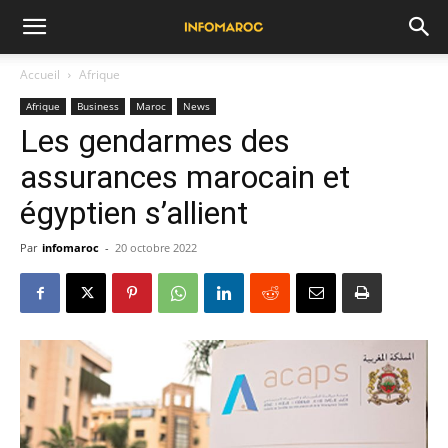
Accueil
Afrique
Afrique
Business
Maroc
News
Les gendarmes des
assurances marocain et
égyptien s’allient
Par
infomaroc
-
20 octobre 2022