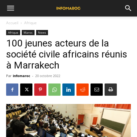
Accueil
Afrique
Afrique
Maroc
News
100 jeunes acteurs de la
société civile africains réunis
à Marrakech
Par
infomaroc
-
20 octobre 2022