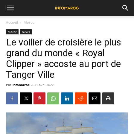
Accueil
Maroc
Maroc
News
Le voilier de croisière le plus
grand du monde « Royal
Clipper » accoste au port de
Tanger Ville
Par
infomaroc
-
21 avril 2022