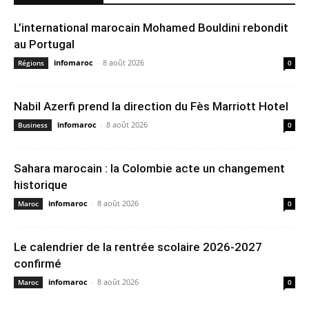
L’international marocain Mohamed Bouldini rebondit
au Portugal
infomaroc
-
8 août 2026
Régions
0
Nabil Azerfi prend la direction du Fès Marriott Hotel
infomaroc
-
8 août 2026
Business
0
Sahara marocain : la Colombie acte un changement
historique
infomaroc
-
8 août 2026
Maroc
0
Le calendrier de la rentrée scolaire 2026-2027
confirmé
infomaroc
-
8 août 2026
Maroc
0