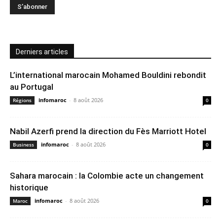
Derniers articles
L’international marocain Mohamed Bouldini rebondit
au Portugal
infomaroc
-
8 août 2026
Régions
0
Nabil Azerfi prend la direction du Fès Marriott Hotel
infomaroc
-
8 août 2026
Business
0
Sahara marocain : la Colombie acte un changement
historique
infomaroc
-
8 août 2026
Maroc
0