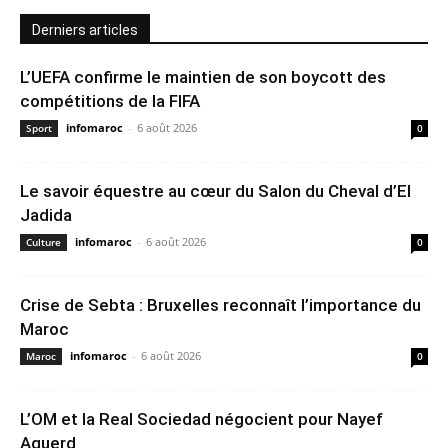
Derniers articles
L’UEFA confirme le maintien de son boycott des
compétitions de la FIFA
infomaroc
-
6 août 2026
Sport
0
Le savoir équestre au cœur du Salon du Cheval d’El
Jadida
infomaroc
-
6 août 2026
Culture
0
Crise de Sebta : Bruxelles reconnaît l’importance du
Maroc
infomaroc
-
6 août 2026
Maroc
0
L’OM et la Real Sociedad négocient pour Nayef
Aguerd