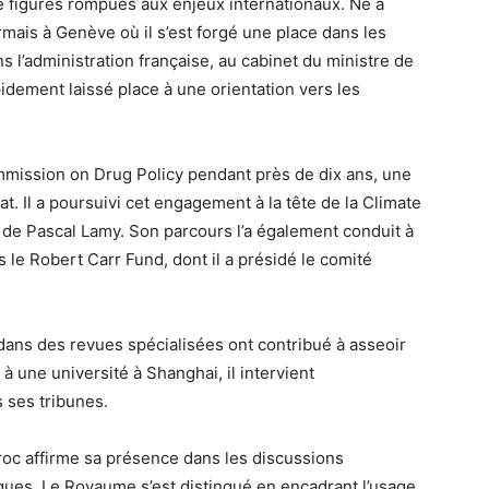
x de figures rompues aux enjeux internationaux. Né à
rmais à Genève où il s’est forgé une place dans les
 l’administration française, au cabinet du ministre de
pidement laissé place à une orientation vers les
Commission on Drug Policy pendant près de dix ans, une
at. Il a poursuivi cet engagement à la tête de la Climate
de Pascal Lamy. Son parcours l’a également conduit à
rs le Robert Carr Fund, dont il a présidé le comité
dans des revues spécialisées ont contribué à asseoir
 à une université à Shanghai, il intervient
s ses tribunes.
roc affirme sa présence dans les discussions
ogues. Le Royaume s’est distingué en encadrant l’usage