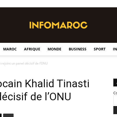
MAROC
AFRIQUE
MONDE
BUSINESS
SPORT
I
InfoMaroc
 rejoint un panel décisif de l’ONU
cain Khalid Tinasti
décisif de l’ONU
C