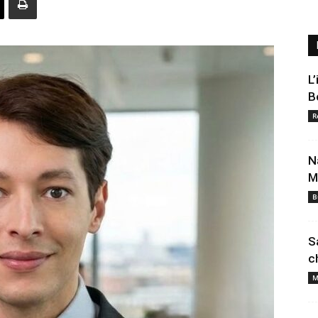
L
B
R
N
M
B
S
c
M