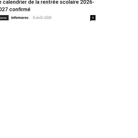
e calendrier de la rentrée scolaire 2026-
027 confirmé
infomaroc
-
8 août 2026
aroc
0