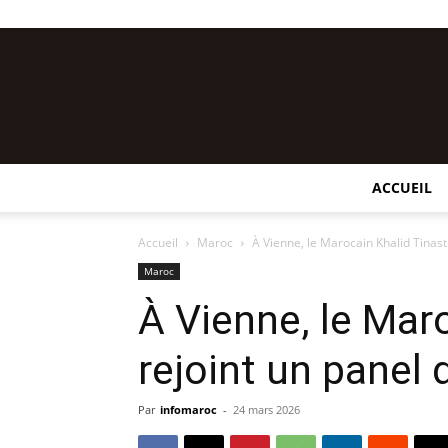
ACCUEIL
Accueil
Maroc
À Vienne, le Marocain Khalid Tinasti
Maroc
À Vienne, le Maro
rejoint un panel 
Par
infomaroc
-
24 mars 2026