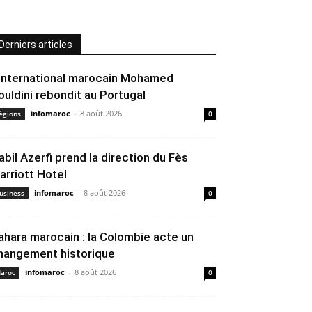
Derniers articles
’international marocain Mohamed
ouldini rebondit au Portugal
infomaroc
-
8 août 2026
égions
0
abil Azerfi prend la direction du Fès
arriott Hotel
infomaroc
-
8 août 2026
usiness
0
ahara marocain : la Colombie acte un
hangement historique
infomaroc
-
8 août 2026
aroc
0