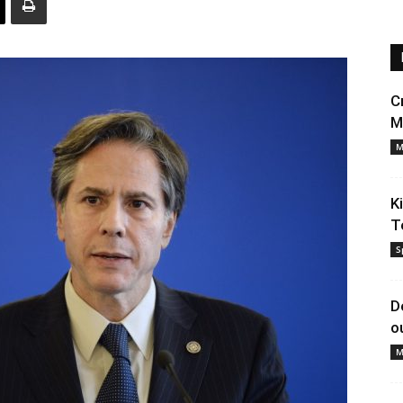
C
M
M
K
T
S
D
o
M