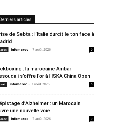
Derniers articles
rise de Sebta : l’Italie durcit le ton face à
adrid
infomaroc
-
7 août 2026
aroc
0
ickboxing : la marocaine Ambar
esoudali s’offre l’or à l’ISKA China Open
infomaroc
-
7 août 2026
port
0
épistage d’Alzheimer : un Marocain
uvre une nouvelle voie
infomaroc
-
7 août 2026
aroc
0