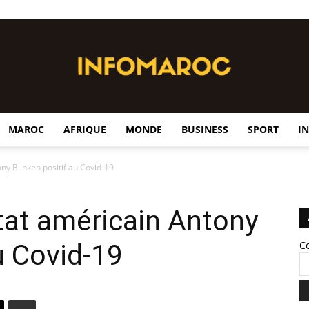
MAROC
AFRIQUE
MONDE
BUSINESS
SPORT
I
InfoMaroc
ny Blinken positif au Covid-19
Etat américain Antony
u Covid-19
C