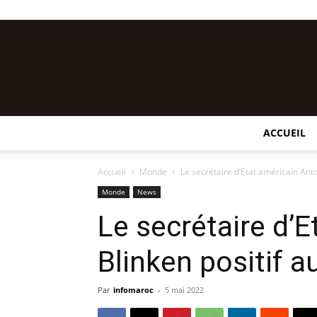
ACCUEIL
Accueil
Monde
Le secrétaire d’Etat américain Anto
Monde
News
Le secrétaire d’
Blinken positif a
Par
infomaroc
-
5 mai 2022