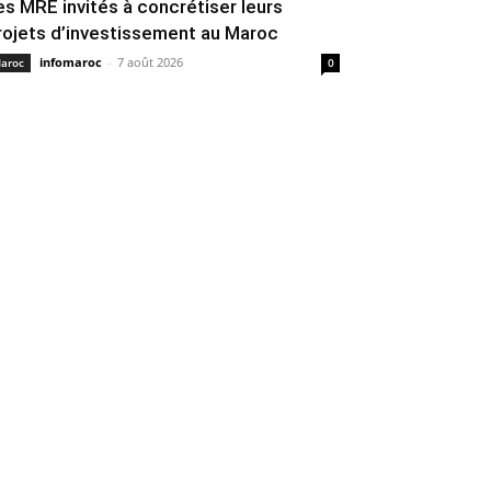
es MRE invités à concrétiser leurs
rojets d’investissement au Maroc
infomaroc
-
7 août 2026
aroc
0