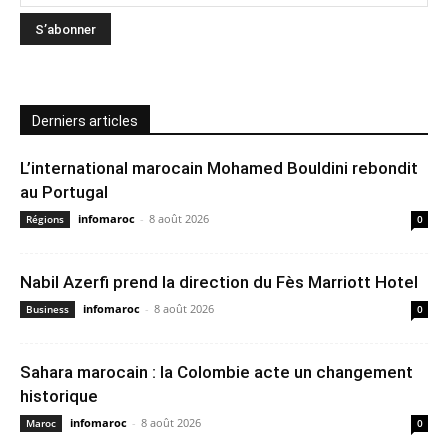
Derniers articles
L’international marocain Mohamed Bouldini rebondit
au Portugal
infomaroc
-
8 août 2026
Régions
0
Nabil Azerfi prend la direction du Fès Marriott Hotel
infomaroc
-
8 août 2026
Business
0
Sahara marocain : la Colombie acte un changement
historique
infomaroc
-
8 août 2026
Maroc
0