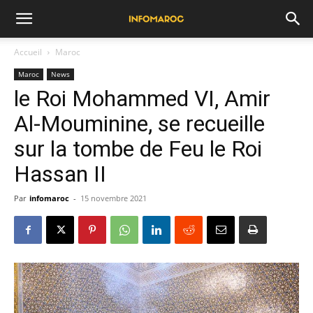
Accueil
Maroc
Maroc
News
le Roi Mohammed VI, Amir
Al-Mouminine, se recueille
sur la tombe de Feu le Roi
Hassan II
Par
infomaroc
-
15 novembre 2021