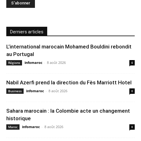
Derniers articles
L’international marocain Mohamed Bouldini rebondit
au Portugal
infomaroc
-
8 août 2026
Régions
0
Nabil Azerfi prend la direction du Fès Marriott Hotel
infomaroc
-
8 août 2026
Business
0
Sahara marocain : la Colombie acte un changement
historique
infomaroc
-
8 août 2026
Maroc
0