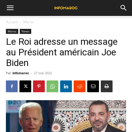
Accueil
Maroc
Maroc
News
Le Roi adresse un message
au Président américain Joe
Biden
Par
infomaroc
-
27 mai 2022