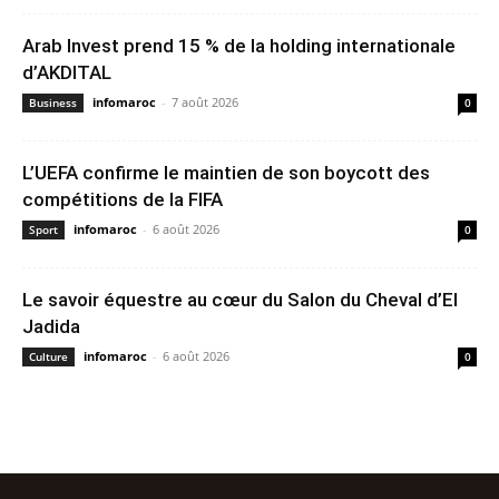
Arab Invest prend 15 % de la holding internationale
d’AKDITAL
infomaroc
-
7 août 2026
Business
0
L’UEFA confirme le maintien de son boycott des
compétitions de la FIFA
infomaroc
-
6 août 2026
Sport
0
Le savoir équestre au cœur du Salon du Cheval d’El
Jadida
infomaroc
-
6 août 2026
Culture
0