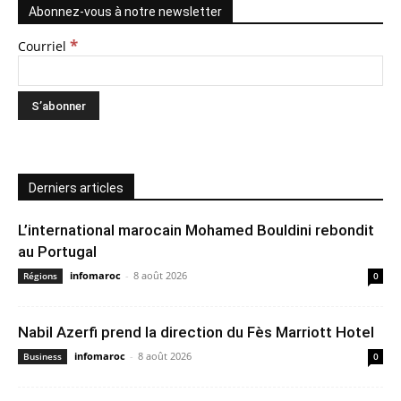
Abonnez-vous à notre newsletter
*
Courriel
Derniers articles
L’international marocain Mohamed Bouldini rebondit
au Portugal
infomaroc
-
8 août 2026
Régions
0
Nabil Azerfi prend la direction du Fès Marriott Hotel
infomaroc
-
8 août 2026
Business
0